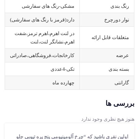
رنگ بندی
مشکی-رنگ های سفارشی
نوار دورچرخ
دارد(قرمز با رنگ های سفارشی)
در لنت اهرم،اهرم ترمز،شفت
متغلقات قابل ارائه
اهرم،نشانگر لنت،لنت
عرضه
کارخانجات،فروشگاهی،صادراتی
بسته بندی
تکی-4عددی
گارانتی
چهارده ماه
بررسی ها
هنوز هیچ نظری وجود ندارد
اولین نفری باشید که “چرخ آلومينيومی پنج پره تیوبی جلو