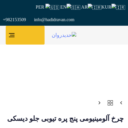
PER
EN
AR
KUR
+982153509 info@hadidravan.com
GGLE
TION
چرخ آلومينيومی پنج پره تیوبی جلو دیسکی