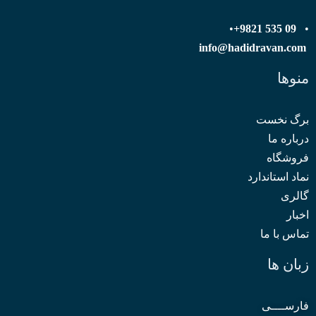
•
09 535 9821+
•
info@hadidravan.com
منوها
برگ نخست
درباره ما
فروشگاه
نماد استاندارد
گالری
اخبار
تماس با ما
زبان ها
فارســــی