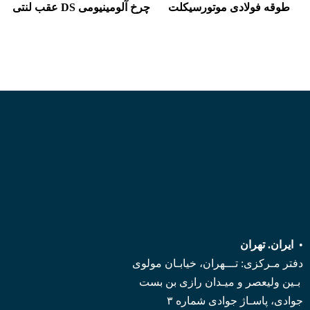
طوقه فولادی موتورسیکلت
چرخ آلومينيومی DS عقب لنتی
•
ایران. تهران
دفتر مـرکزی: تـــهران، خیابـان مولوی
بـین ولیعصر و میـدان رازی بن بست
جوادی، پاسـاژ جوادی شماره ۳