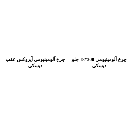
چرخ آلومينيومی 300*18 جلو
چرخ آلومينيومی آيروكس عقب
ديسكی
ديسكی