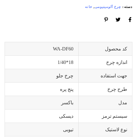
دسته:
چرخ آلومینیومی
,
خانه
کد محصول
WA-DF60
اندازه چرخ
18*1/40
جهت استفاده
چرخ جلو
طرح چرخ
پنج پره
مدل
باکسر
سیستم ترمز
دیسکی
نوع لاستیک
تیوبی