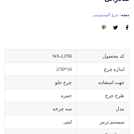
دسته:
چرخ آلومینیومی
کد محصول
WA-LF96
اندازه چرخ
16*2/50
جهت استفاده
چرخ جلو
طرح چرخ
جمره
مدل
سه چرخه
سیستم ترمز
لنتی