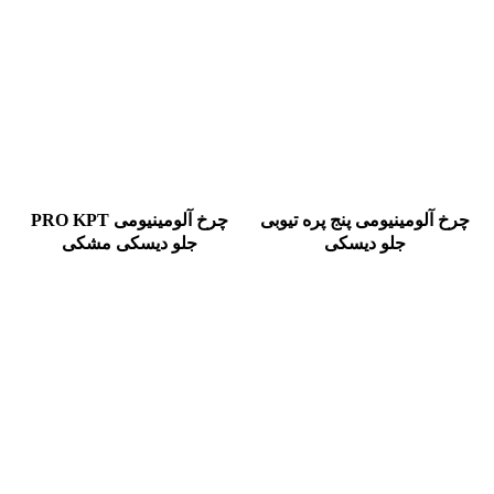
چرخ آلومينيومی پنج پره تیوبی
چرخ آلومينيومی PRO KPT
جلو دیسکی
جلو ديسكی مشكی