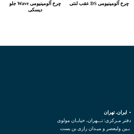
چرخ آلومينيومی DS عقب لنتی
چرخ آلومينيومی Wave جلو
ديسكی
•
ایران. تهران
دفتر مـرکزی: تـــهران، خیابـان مولوی
بـین ولیعصر و میـدان رازی بن بست