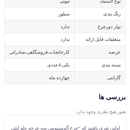
نوع لاستیک
تیوبی
رنگ بندی
سیلور
نوار دورچرخ
ندارد
متغلقات قابل ارائه
ندارد
عرضه
کارخانجات،فروشگاهی،صادراتی
بسته بندی
تکی-4عددی
گارانتی
چهارده ماه
بررسی ها
هنوز هیچ نظری وجود ندارد
اولین نفری باشید که “چرخ آلومينيومی سه چرخه جلو لنتی