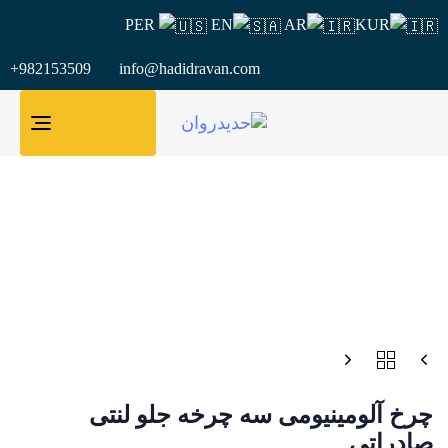
PER
EN
AR
KUR
+982153509 info@hadidravan.com
GGLE
TION
چرخ آلومينيومی سه چرخه جلو لنتی
صادراتی