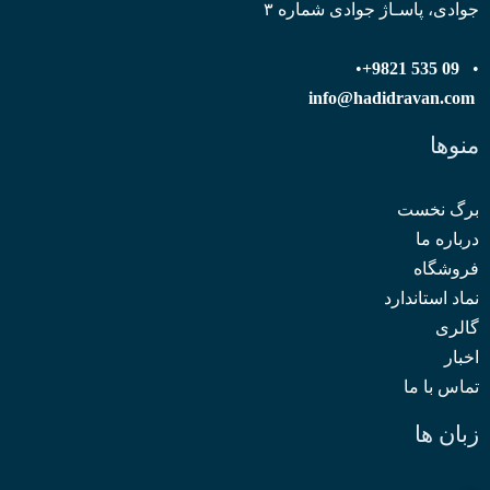
جوادی، پاسـاژ جوادی شماره ۳
•
09 535 9821+
•
info@hadidravan.com
منوها
برگ نخست
درباره ما
فروشگاه
نماد استاندارد
گالری
اخبار
تماس با ما
زبان ها